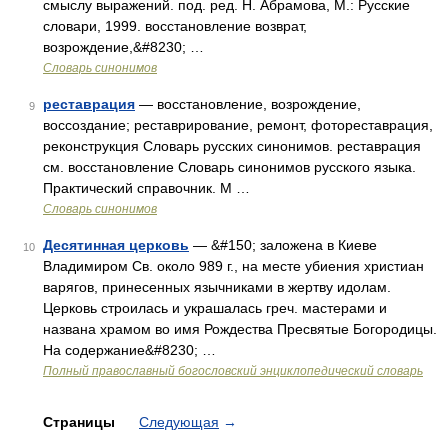
смыслу выражений. под. ред. Н. Абрамова, М.: Русские
словари, 1999. восстановление возврат,
возрождение,&#8230; …
Словарь синонимов
реставрация
— восстановление, возрождение,
9
воссоздание; реставрирование, ремонт, фотореставрация,
реконструкция Словарь русских синонимов. реставрация
см. восстановление Словарь синонимов русского языка.
Практический справочник. М …
Словарь синонимов
Десятинная церковь
— &#150; заложена в Киеве
10
Владимиром Св. около 989 г., на месте убиения христиан
варягов, принесенных язычниками в жертву идолам.
Церковь строилась и украшалась греч. мастерами и
названа храмом во имя Рождества Пресвятые Богородицы.
На содержание&#8230; …
Полный православный богословский энциклопедический словарь
Страницы
Следующая
→